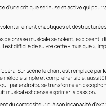
e d’une critique sérieuse et active qui pourrai
 volontairement chaotiques et déstructurées a
 de phrase musicale se noient, explosent, d
Il est difficile de suivre cette « musique », i
péra. Sur scène le chant est remplacé par le 
e mélodie simple et compréhensible, aussitôt,
qui, par endroits, se transforme en cacophonie
it musical est censé exprimer la passion.
lent du compositeur ni à son incapacité d’ex