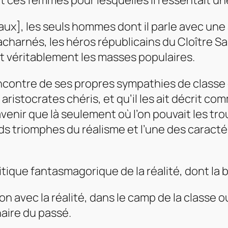
t ces femmes pour lesquelles il ressentait u
aux], les seuls hommes dont il parle avec une
 acharnés, les héros républicains du Cloître S
 véritablement les masses populaires.
’encontre de ses propres sympathies de classe 
ses aristocrates chéris, et qu’il les ait décrit 
’avenir que là seulement où l’on pouvait les tro
 triomphes du réalisme et l’une des caracté
itique fantasmagorique de la réalité, dont la
ion avec la réalité, dans le camp de la classe 
naire du passé.