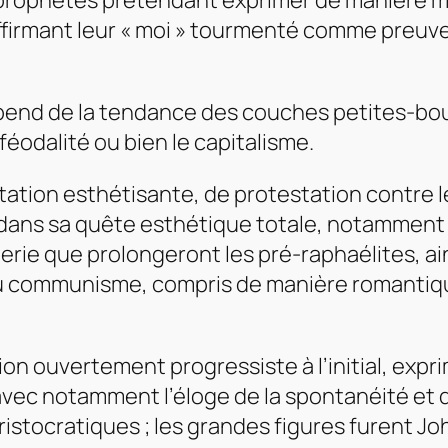
 prophètes prétendant exprimer de manière mys
 affirmant leur « moi » tourmenté comme preuve
pend de la tendance des couches petites-bo
 féodalité ou bien le capitalisme.
ntation esthétisante, de protestation contre 
 dans sa quête esthétique totale, notamment 
lerie que prolongeront les pré-raphaélites, ain
 communisme, compris de manière romantique
n ouvertement progressiste à l’initial, expri
 avec notamment l’éloge de la spontanéité et 
istocratiques ; les grandes figures furent J