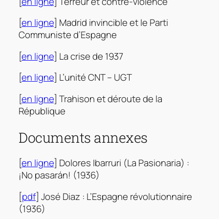
[
en ligne
] Terreur et contre-violence
[
en ligne
] Madrid invincible et le Parti
Communiste d’Espagne
[
en ligne
] La crise de 1937
[
en ligne
] L’unité CNT – UGT
[
en ligne
] Trahison et déroute de la
République
Documents annexes
[
en ligne
] Dolores Ibarruri (La Pasionaria) :
¡No pasarán! (1936)
[
pdf
] José Diaz : L’Espagne révolutionnaire
(1936)