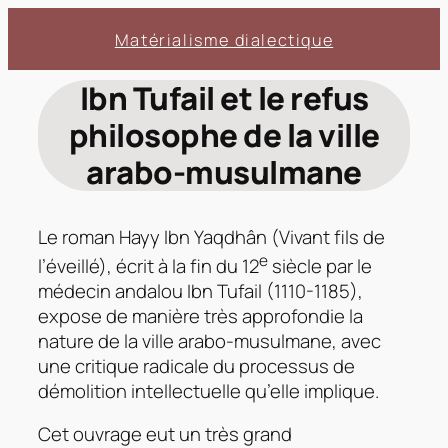
Aller
Matérialisme dialectique
au
contenu
Ibn Tufail et le refus
philosophe de la ville
arabo-musulmane
Le roman
Hayy Ibn Yaqdhân
(Vivant fils de
e
l’éveillé), écrit à la fin du 12
siècle par le
médecin andalou Ibn Tufail (1110-1185),
expose de manière très approfondie la
nature de la ville arabo-musulmane, avec
une critique radicale du processus de
démolition intellectuelle qu’elle implique.
Cet ouvrage eut un très grand